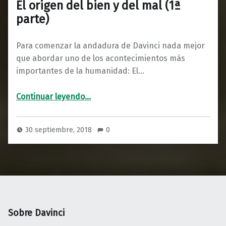
El origen del bien y del mal (1ª
parte)
Para comenzar la andadura de Davinci nada mejor
que abordar uno de los acontecimientos más
importantes de la humanidad: El…
“El origen del bien y del mal (1ª parte)”
Continuar leyendo
…
30 septiembre, 2018
0
Sobre Davinci