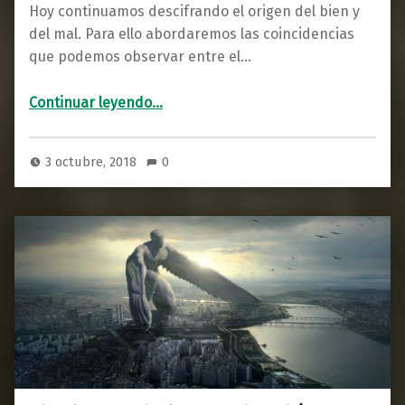
Hoy continuamos descifrando el origen del bien y
del mal. Para ello abordaremos las coincidencias
que podemos observar entre el…
“El origen del bien y del mal (2ª parte)”
Continuar leyendo
…
3 octubre, 2018
0