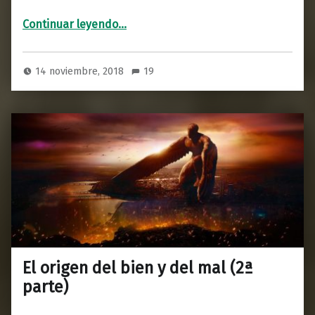
“Zetgeist I: La historia más grande jamás contada”
Continuar leyendo
…
14 noviembre, 2018
19
El origen del bien y del mal (2ª
parte)